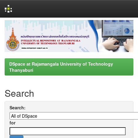
Skip
navigation
DSpace at Rajamangala University of Technology
Thanyaburi
Search
Search:
for