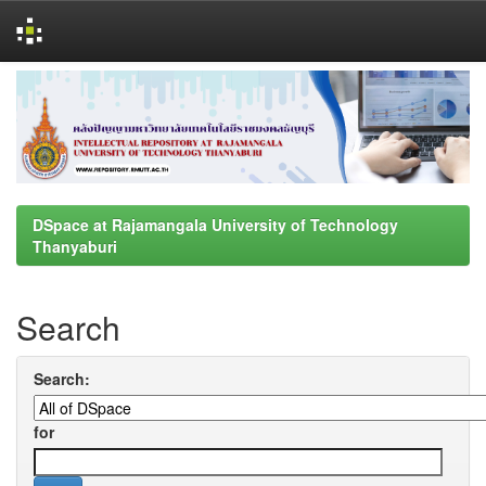
Skip
navigation
DSpace at Rajamangala University of Technology
Thanyaburi
Search
Search:
for