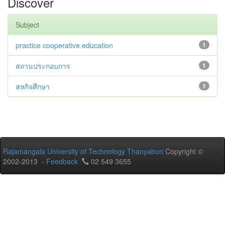
Discover
Subject
practice cooperative education
1
สถานประกอบการ
1
สหกิจศึกษา
1
Rajamangala University of Technology Thanyaburi
Copyright ©
2002-2013 -
Feedback
02 549 3655