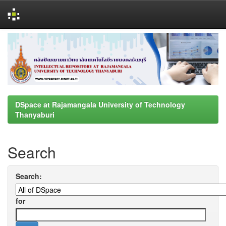
Skip
navigation
DSpace at Rajamangala University of Technology
Thanyaburi
Search
Search:
for