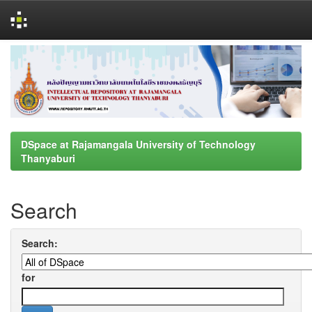
Skip
navigation
DSpace at Rajamangala University of Technology
Thanyaburi
Search
Search:
for