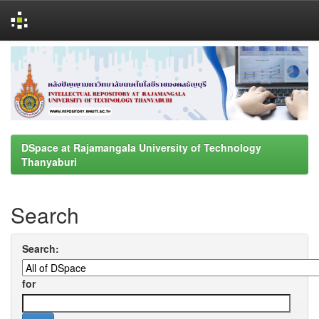
Skip
navigation
DSpace at Rajamangala University of Technology
Thanyaburi
Search
Search:
for