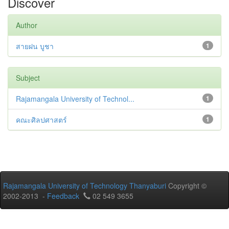
Discover
Author
สายฝน บูชา
1
Subject
Rajamangala University of Technol...
1
คณะศิลปศาสตร์
1
Rajamangala University of Technology Thanyaburi
Copyright ©
2002-2013 -
Feedback
02 549 3655