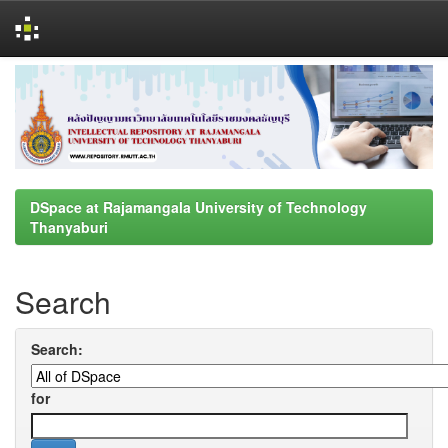
Skip
navigation
DSpace at Rajamangala University of Technology
Thanyaburi
Search
Search:
for