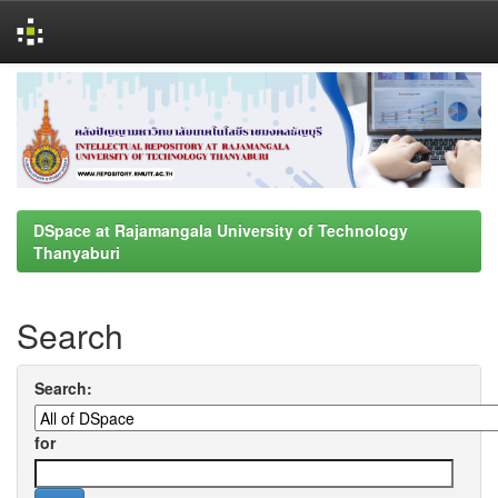
Skip
navigation
DSpace at Rajamangala University of Technology
Thanyaburi
Search
Search:
for