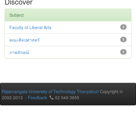
Discover
Subject
Faculty of Liberal Arts
1
คณะศิลปศาสตร์
1
ภาพลักษณ์
1
Rajamangala University of Technology Thanyaburi
Copyright ©
2002-2013 -
Feedback
02 549 3655