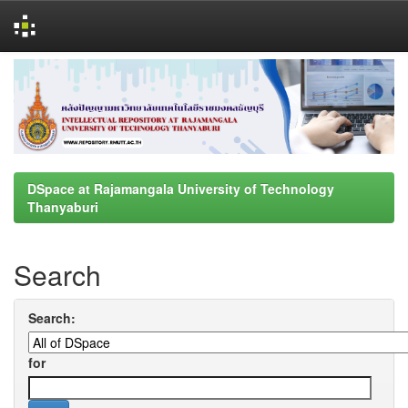
Skip
navigation
DSpace at Rajamangala University of Technology
Thanyaburi
Search
Search:
for