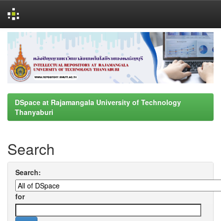
Skip
navigation
DSpace at Rajamangala University of Technology
Thanyaburi
Search
Search:
for