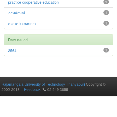
practice cooperative education
1
ภาพลักษณ์
1
สถานประกอบการ
1
Date issued
2564
1
Rajamangala University of Technology Thanyaburi
Copyright ©
2002-2013 -
Feedback
02 549 3655