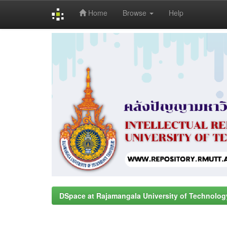
Home
Browse
Help
Skip
navigation
DSpace at Rajamangala University of Technolog