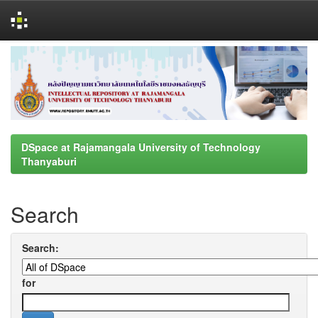
Skip
navigation
DSpace at Rajamangala University of Technology
Thanyaburi
Search
Search:
for