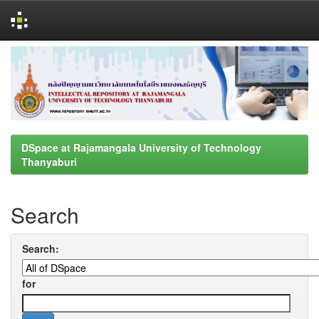
Skip
navigation
DSpace at Rajamangala University of Technology
Thanyaburi
Search
Search:
for