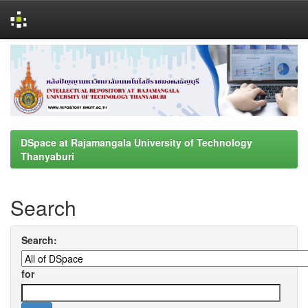
Skip
navigation
DSpace at Rajamangala University of Technology
Thanyaburi
Search
Search:
for