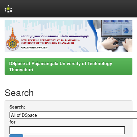
Skip
navigation
DSpace at Rajamangala University of Technology
Thanyaburi
Search
Search:
for