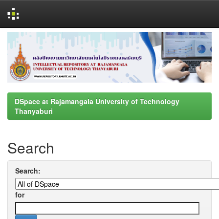
Skip
navigation
DSpace at Rajamangala University of Technology
Thanyaburi
Search
Search:
for