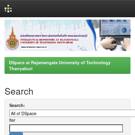
Skip
navigation
DSpace at Rajamangala University of Technology
Thanyaburi
Search
Search:
for