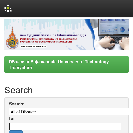
Skip
navigation
DSpace at Rajamangala University of Technology
Thanyaburi
Search
Search:
for