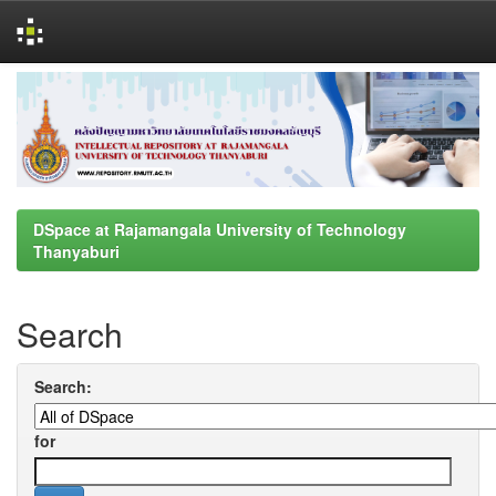
Skip
navigation
DSpace at Rajamangala University of Technology
Thanyaburi
Search
Search:
for