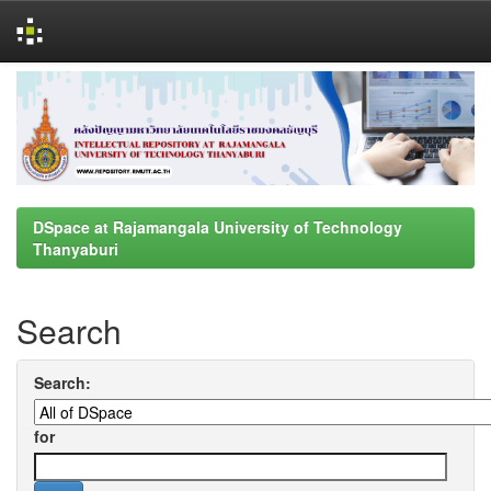
Skip
navigation
DSpace at Rajamangala University of Technology
Thanyaburi
Search
Search:
for