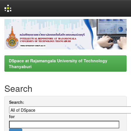
Skip
navigation
DSpace at Rajamangala University of Technology
Thanyaburi
Search
Search:
for