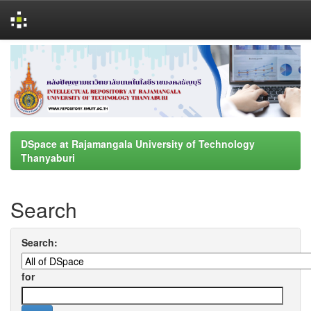
Skip
navigation
DSpace at Rajamangala University of Technology
Thanyaburi
Search
Search:
for