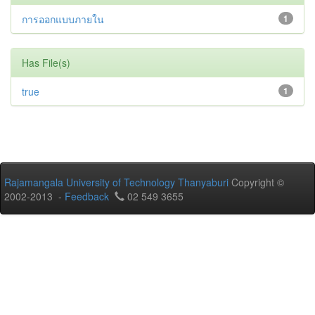
การออกแบบภายใน
1
Has File(s)
true
1
Rajamangala University of Technology Thanyaburi
Copyright ©
2002-2013 -
Feedback
02 549 3655