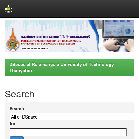
Skip
navigation
DSpace at Rajamangala University of Technology
Thanyaburi
Search
Search:
for