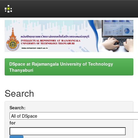
Skip
navigation
DSpace at Rajamangala University of Technology
Thanyaburi
Search
Search:
for