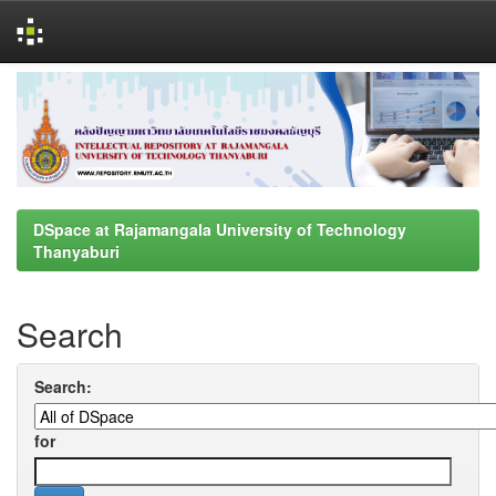
Skip
navigation
DSpace at Rajamangala University of Technology
Thanyaburi
Search
Search:
for