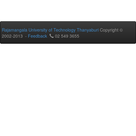
Rajamangala University of Technology Thanyaburi
Copyright ©
2002-2013 -
Feedback
02 549 3655