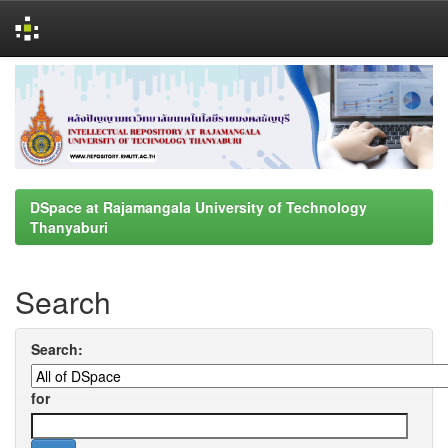
Skip
navigation
DSpace at Rajamangala University of Technology
Thanyaburi
Search
Search:
for