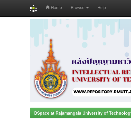
Home
Browse
Help
Skip
navigation
DSpace at Rajamangala University of Technolog