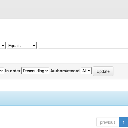
In order
Authors/record
previous
1