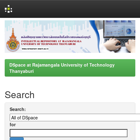
Skip
navigation
DSpace at Rajamangala University of Technology
Thanyaburi
Search
Search:
for