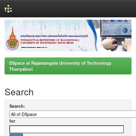
Skip
navigation
DSpace at Rajamangala University of Technology
Thanyaburi
Search
Search:
for