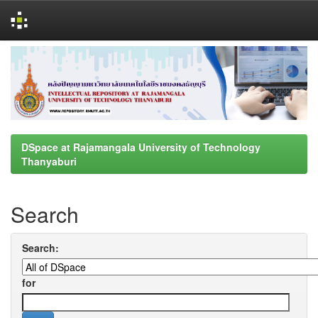
Skip
navigation
DSpace at Rajamangala University of Technology
Thanyaburi
Search
Search:
for