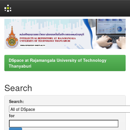
Skip
navigation
DSpace at Rajamangala University of Technology
Thanyaburi
Search
Search:
for