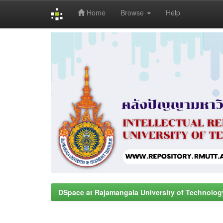
Home
Browse
Help
Skip
navigation
DSpace at Rajamangala University of Technolog