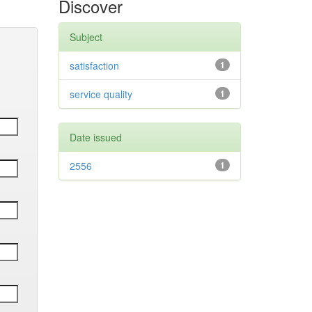
Discover
Subject
satisfaction
1
service quality
1
Date issued
2556
1