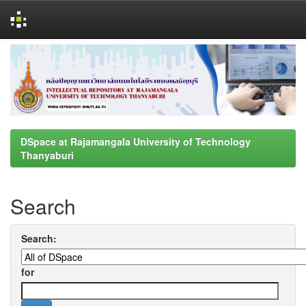
Skip
navigation
DSpace at Rajamangala University of Technology
Thanyaburi
Search
Search:
for