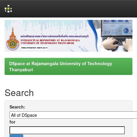
Skip
navigation
DSpace at Rajamangala University of Technology
Thanyaburi
Search
Search:
for