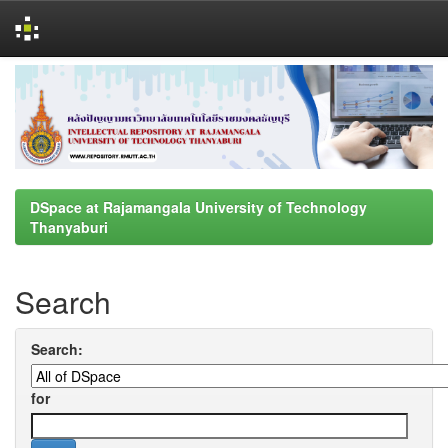
Skip
navigation
DSpace at Rajamangala University of Technology
Thanyaburi
Search
Search:
for