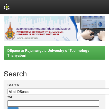
Skip
navigation
DSpace at Rajamangala University of Technology
Thanyaburi
Search
Search:
for