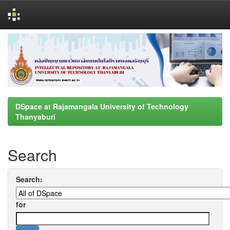
Skip
navigation
DSpace at Rajamangala University of Technology
Thanyaburi
Search
Search:
for