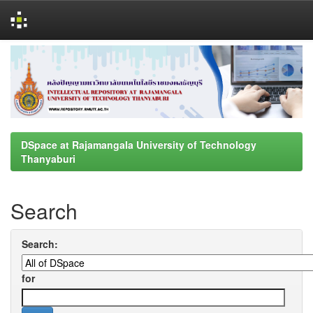
Skip
navigation
DSpace at Rajamangala University of Technology
Thanyaburi
Search
Search:
for