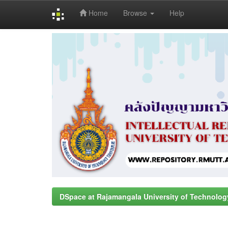
Home
Browse
Help
Skip
navigation
DSpace at Rajamangala University of Technolog