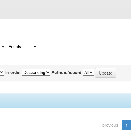
In order
Authors/record
previous
1