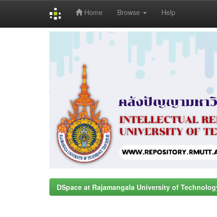
Home
Browse
Help
Skip
navigation
DSpace at Rajamangala University of Technolog