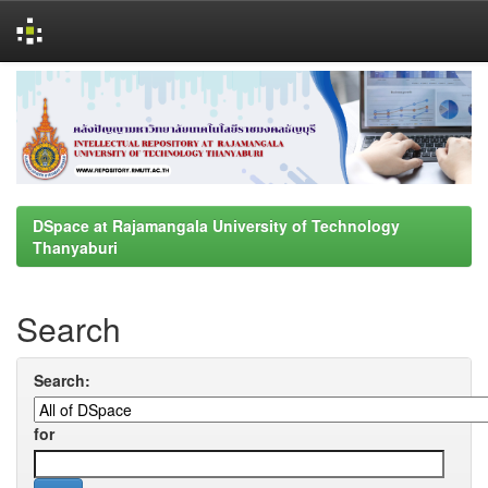
Skip
navigation
DSpace at Rajamangala University of Technology
Thanyaburi
Search
Search:
for