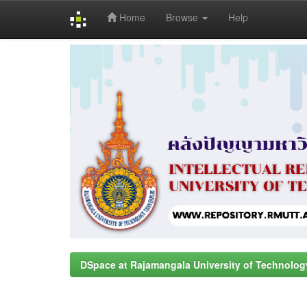
Home
Browse
Help
Skip
navigation
DSpace at Rajamangala University of Technolog