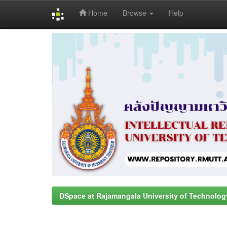
Home
Browse
Help
Skip
navigation
DSpace at Rajamangala University of Technolog