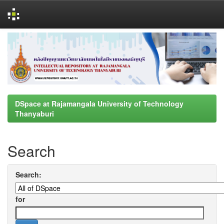
Skip
navigation
DSpace at Rajamangala University of Technology
Thanyaburi
Search
Search:
for