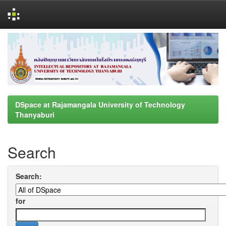
Skip
navigation
DSpace at Rajamangala University of Technology
Thanyaburi
Search
Search:
for