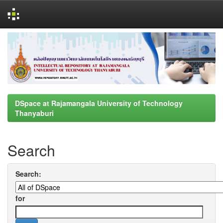
Skip
navigation
DSpace at Rajamangala University of Technology
Thanyaburi
Search
Search:
for