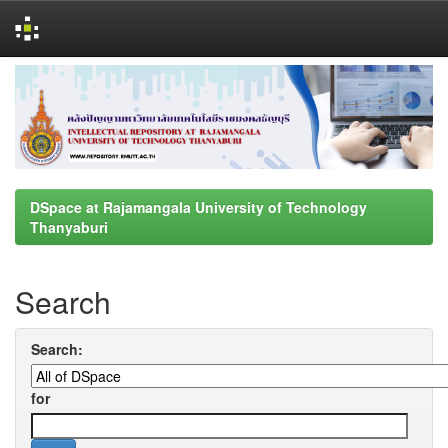
Skip
navigation
DSpace at Rajamangala University of Technology
Thanyaburi
Search
Search:
for