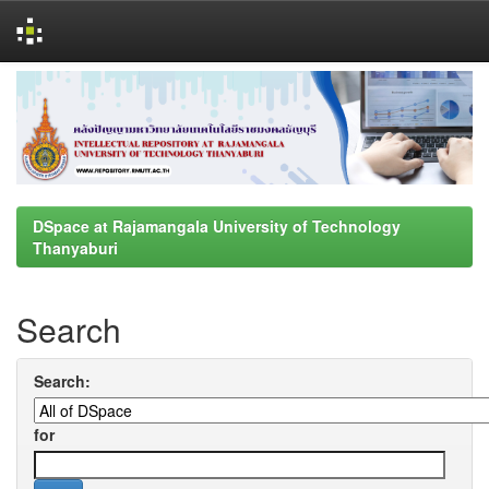
Skip
navigation
DSpace at Rajamangala University of Technology
Thanyaburi
Search
Search:
for