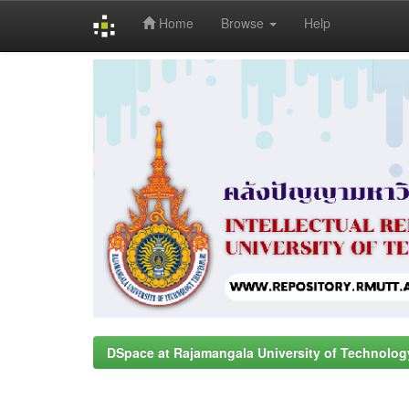
Home
Browse
Help
Skip
navigation
DSpace at Rajamangala University of Technolog