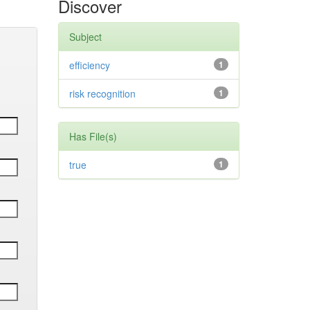
Discover
Subject
efficiency
1
risk recognition
1
Has File(s)
true
1