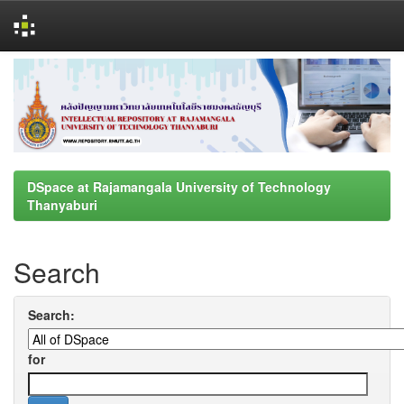
Skip
navigation
DSpace at Rajamangala University of Technology
Thanyaburi
Search
Search:
for