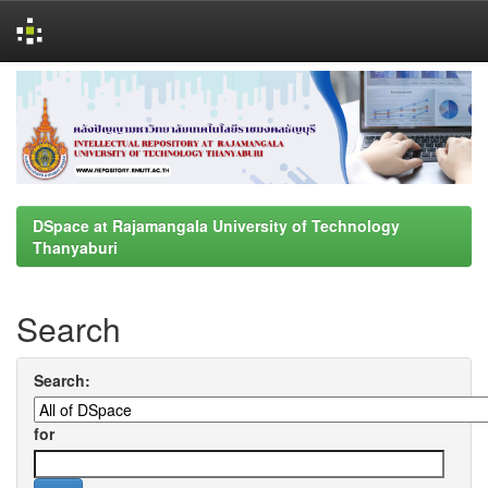
Skip
navigation
DSpace at Rajamangala University of Technology
Thanyaburi
Search
Search:
for